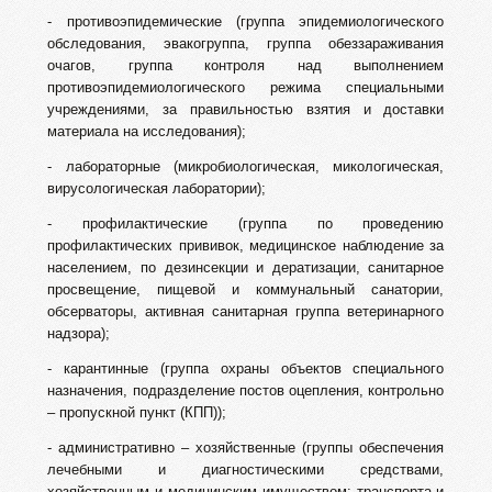
- противоэпидемические (группа эпидемиологического
обследования, эвакогруппа, группа обеззараживания
очагов, группа контроля над выполнением
противоэпидемиологического режима специальными
учреждениями, за правильностью взятия и доставки
материала на исследования);
- лабораторные (микробиологическая, микологическая,
вирусологическая лаборатории);
- профилактические (группа по проведению
профилактических прививок, медицинское наблюдение за
населением, по дезинсекции и дератизации, санитарное
просвещение, пищевой и коммунальный санатории,
обсерваторы, активная санитарная группа ветеринарного
надзора);
- карантинные (группа охраны объектов специального
назначения, подразделение постов оцепления, контрольно
– пропускной пункт (КПП));
- административно – хозяйственные (группы обеспечения
лечебными и диагностическими средствами,
хозяйственным и медицинским имуществом; транспорта и