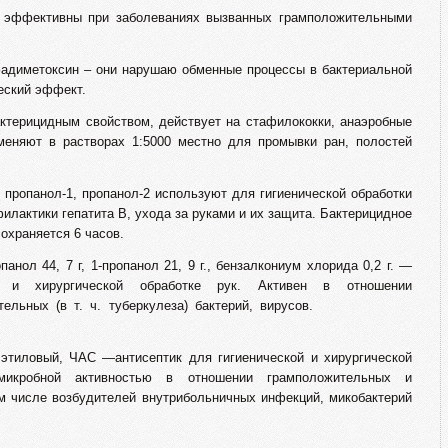
– эффективны при заболеваниях вызванных грамположительными
адиметоксин – они нарушаю обменные процессы в бактериальной
еский эффект.
ктерицидным свойством, действует на стафилококки, анаэробные
меняют в растворах 1:5000 местно для промывки ран, полостей
пропанол-1, пропанол-2 используют для гигиенической обработки
илактики гепатита В, ухода за руками и их защита. Бактерицидное
рез 30 с и сохраняется 6 часов.
 7 г, 1-пропанол 21, 9 г., бензалкониум хлорида 0,2 г. —
й и хирургической обработке рук. Активен в отношении
рицательных (в т. ч. туберкулеза) бактерий, вирусов.
АС —антисептик для гигиенической и хирургической
имикробной активностью в отношении грамположительных и
ом числе возбудителей внутрибольничных инфекций, микобактерий
ибов.