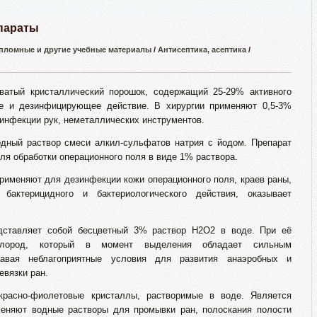
параты
пломные и другие учебные материалы
/
Антисептика, асептика
/
атый кристаллический порошок, содержащий 25-29% активного
ое и дезинфицирующее действие. В хирургии применяют 0,5-3%
инфекции рук, неметаллических инструментов.
одный раствор смеси алкил-сульфатов натрия с йодом. Препарат
ля обработки операционного поля в виде 1% раствора.
рименяют для дезинфекции кожи операционного поля, краев раны,
бактерицидного и бактериологического действия, оказывает
дставляет собой бесцветный 3% раствор Н2О2 в воде. При её
ислород, который в момент выделения обладает сильным
давая неблагоприятные условия для развития анаэробных и
евязки ран.
красно-фиолетовые кристаллы, растворимые в воде. Является
еняют водные растворы для промывки ран, полоскания полости