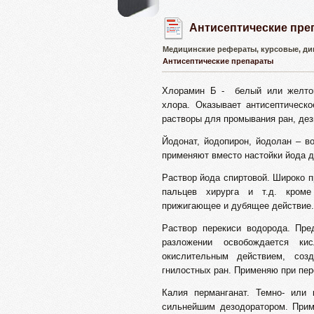
Антисептические пре
Медицинские рефераты, курсовые, ди
Антисептические препараты
Хлорамин Б - белый или желтов
хлора. Оказывает антисептическ
растворы для промывания ран, дез
Йодонат, йодопирон, йодолан – в
применяют вместо настойки йода д
Раствор йода спиртовой. Широко п
пальцев хирурга и т.д. кроме 
прижигающее и дубящее действие.
Раствор перекиси водорода. Пре
разложении освобождается к
окислительным действием, соз
гнилостных ран. Применяю при пер
Калия перманганат. Темно- или 
сильнейшим дезодоратором. Прим