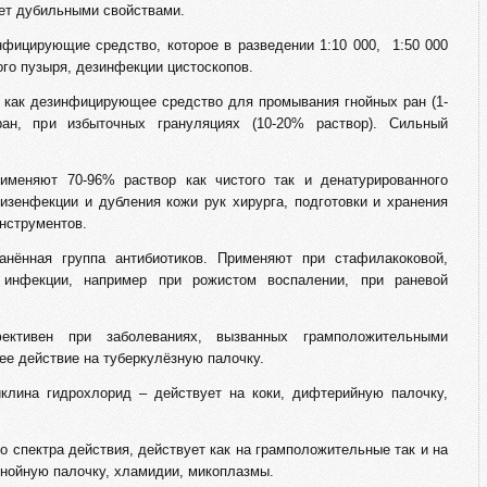
ает дубильными свойствами.
нфицирующие средство, которое в разведении 1:10 000, 1:50 000
го пузыря, дезинфекции цистоскопов.
т как дезинфицирующее средство для промывания гнойных ран (1-
ан, при избыточных грануляциях (10-20% раствор). Сильный
именяют 70-96% раствор как чистого так и денатурированного
изенфекции и дубления кожи рук хирурга, подготовки и хранения
нструментов.
нённая группа антибиотиков. Применяют при стафилакоковой,
й инфекции, например при рожистом воспалении, при раневой
ективен при заболеваниях, вызванных грамположительными
е действие на туберкулёзную палочку.
иклина гидрохлорид – действует на коки, дифтерийную палочку,
о спектра действия, действует как на грамположительные так и на
гнойную палочку, хламидии, микоплазмы.