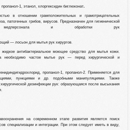
нол-1, этанол, хлоргексидин биглюконат
.
ностью в отношении грамположительных и грамотрицательных
еза, патогенных грибов, вирусов. Предназначен для гигиенической
медперсонала и обработки рук
ргов.
ий — лосьон для мытья рук хирургов.
бактериальное моющее средство для мытья кожи.
да необходимо частое мытье рук — перед хирургической и
кцией рук.
дрохлорид, пропанол-1, пропанол-2. Применяется для
ациями, пункциями и др. подобными манипуляциями. Также
и хирургической дезинфекции рук: образующаяся после высыхания
я.
воохранения на современном этапе развития является поиск
ов специализации и интеграции. При этом следует иметь в виду,