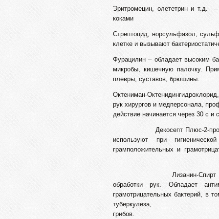
Эритромецин, олететрин и т.д. 
коками
Стрептоцид, норсульфазол, сульф
клетке и вызывают бактериостатич
Фурацилин – обладает высоким ба
микробы, кишечную палочку. При
плевры, суставов, брюшины.
Октениман-Октенидингидрохлорид, 
рук хирургов и медперсонала, проф
действие начинается че
Декосепт Плюс-2-пропанол 44,
используют при гигиеническо
грамположительных и грамот
Лизанин-Спирт этиловый, Ч
обработки рук. Обладает ант
грамотрицательных бактерий, в т
туберкулеза,
гр