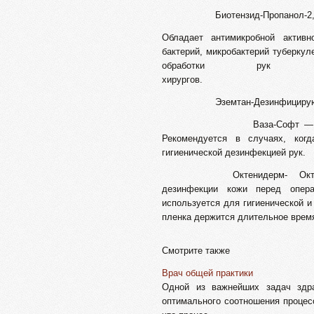
Биотензид-Пропанол-2, пропа
Обладает антимикробной актив
бактерий, микробактерий туберкул
обработки рук 
хиру
Эземтан-Дезинфицирующ
Ваза-Софт — жидкое анти
Рекомендуется в случаях, ког
гигиенической дезинфе
Октенидерм- Октенидиндиги
дезинфекции кожи перед опер
используется для гигиенической 
пленка держится длительное врем
Смотрите также
Врач общей практики
Одной из важнейших задач здра
оптимального соотношения процесс