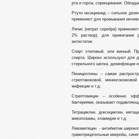
рта и горла, спринцевания. Облад
Ртути оксицианид – сильное дези
применяют для промывания мочево
Ляпис (нитрат серебра) применяю
2% раствор), для прижигания р
антистатик.
Спирт этиловый, или винный. Пр
спирта. Широко используют для д
стерильного шелка, дизинфекции и
Пенициллины – самая распростра
стрептакоковой, менингококково
инфекции и т.д.
Стрептомицин – особенно эфф
бактериями, оказывает подавляюще
Тетрациклин, доксициклин, метац
микоплазмы, хламидии и т.д.
Левомитецин - антибиотик широког
грамотрицательные микробы, сине