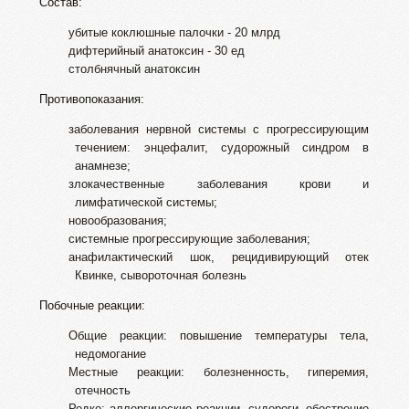
Состав:
убитые коклюшные палочки - 20 млрд
дифтерийный анатоксин - 30 ед
столбнячный анатоксин
Противопоказания:
заболевания нервной системы с прогрессирующим
течением: энцефалит, судорожный синдром в
анамнезе;
злокачественные заболевания крови и
лимфатической системы;
новообразования;
системные прогрессирующие заболевания;
анафилактический шок, рецидивирующий отек
Квинке, сывороточная болезнь
Побочные реакции:
Общие реакции: повышение температуры тела,
недомогание
Местные реакции: болезненность, гиперемия,
отечность
Редко: аллергические реакции, судороги, обострение