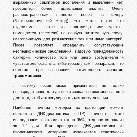
выраженных симптомов воспаления и выделений нет,
проводятся более тщательные анализы. Очень
распространенным является посев на флору
(бактериологический метод). Его смысл в том, что
отделяемое, взятое из влагалища или уретры,
помещается («сеется») на особую питательную среду,
благоприятную для размножения тех или иных бактерий.
Посев позволяет определить сопутствующие
неспецифические заболевания, видовую принадлежность
бактерий, количество того или иного возбудителя и
чувствительность к антибактериальным препаратам, что
помогает при назначении оптимального
лечения
трихомониаза
. Поэтому посев может применяться не только
непосредственно для диагностирования трихомоноза, но и
для того, чтобы отрегулировать методику лечения.
Наиболее точным методом на настоящий момент
считается ДНК-диагностика (ПЦР). Точность этого
исследования составляет около 95%, а делается анализ
за 1-2 дня. Для проведения ДНК-диагностики из
биологического материала извлекается генетически