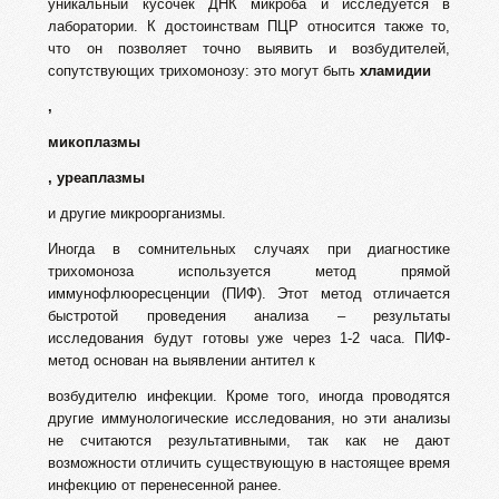
уникальный кусочек ДНК микроба и исследуется в
лаборатории. К достоинствам ПЦР относится также то,
что он позволяет точно выявить и возбудителей,
сопутствующих трихомонозу: это могут быть
хламидии
,
микоплазмы
, уреаплазмы
и другие микроорганизмы.
Иногда в сомнительных случаях при диагностике
трихомоноза используется метод прямой
иммунофлюоресценции (ПИФ). Этот метод отличается
быстротой проведения анализа – результаты
исследования будут готовы уже через 1-2 часа. ПИФ-
метод основан на выявлении антител к
возбудителю инфекции. Кроме того, иногда проводятся
другие иммунологические исследования, но эти анализы
не считаются результативными, так как не дают
возможности отличить существующую в настоящее время
инфекцию от перенесенной ранее.