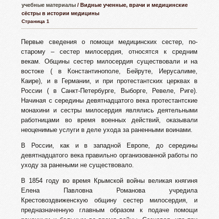
учебные материалы
/ Видные ученные, врачи и медицинские
сёстры в истории медицины
Страница 1
Первые сведения о помощи медицинских сестер, по-
старому – сестер милосердия, относятся к средним
векам. Общины сестер милосердия существовали и на
востоке ( в Константинополе, Бейруте, Иерусалиме,
Каире), и в Германии, и при протестантских церквах в
России ( в Санкт-Петербурге, Выборге, Ревеле, Риге).
Начиная с середины девятнадцатого века протестантские
монахини и сестры милосердия являлись деятельными
работницами во время военных действий, оказывали
неоценимые услуги в деле ухода за раненными воинами.
В России, как и в западной Европе, до середины
девятнадцатого века правильно организованной работы по
уходу за ранеными не существовало.
В 1854 году во время Крымской войны великая княгиня
Елена Павловна Романова учредила
Крестовоздвиженскую общину сестер милосердия, и
предназначенную главным образом к подаче помощи