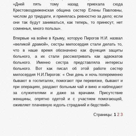
«Дней пять тому назад приехала сюда
Крестовоздвиженская община сестер Елены Павловны,
числом до тридцати, и принялась ревностно за дело; если
они так будут заниматься, как теперь, то принесут, нет
сомненья, много пользы».
Впервые на войне в Крыму, которую Пирогов Н.И. назвал
«великой драмой», сестры милосердия стали делать то,
что в наше время обозначено как функция защиты
больного, а их стали рассматривать как адвокатов
больного. Именно сестра представляла интересы
больного. Вот как писал об этой работе сестер
милосердия Н.И.Пирогов: « Они день и ночь попеременно
бывают в госпиталях, помогают при перевязке, бывают и
при операциях, раздают больным чай и вино и наблюдают
за служителями и даже за врачами. Присутствие
женщины, опрятно одетой и с участием помогающей,
оживляет плачевную юдоль страданий и бедствий».
Страницы:
1
2
3