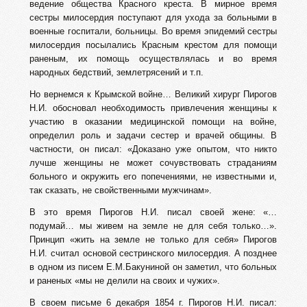
ведение общества Красного креста. В мирное время
сестры милосердия поступают для ухода за больными в
военные госпитали, больницы. Во время эпидемий сестры
милосердия посылались Красным крестом для помощи
раненым, их помощь осуществлялась и во время
народных бедствий, землетрясений и т.п.
Но вернемся к Крымской войне… Великий хирург Пирогов
Н.И. обосновал необходимость привлечения женщины к
участию в оказании медицинской помощи на войне,
определил роль и задачи сестер и врачей общины. В
частности, он писал: «Доказано уже опытом, что никто
лучше женщины не может сочувствовать страданиям
больного и окружить его попечениями, не известными и,
так сказать, не свойственными мужчинам».
В это время Пирогов Н.И. писал своей жене: «…
подумай… мы живем на земле не для себя только…».
Принцип «жить на земле не только для себя» Пирогов
Н.И. считал основой сестринского милосердия. А позднее
в одном из писем Е.М.Бакуниной он заметил, что больных
и раненых «мы не делили на своих и чужих».
В своем письме 6 декабря 1854 г. Пирогов Н.И. писал: