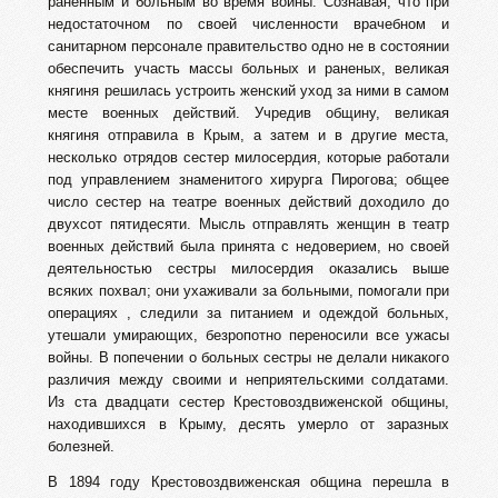
раненным и больным во время войны. Сознавая, что при
недостаточном по своей численности врачебном и
санитарном персонале правительство одно не в состоянии
обеспечить участь массы больных и раненых, великая
княгиня решилась устроить женский уход за ними в самом
месте военных действий. Учредив общину, великая
княгиня отправила в Крым, а затем и в другие места,
несколько отрядов сестер милосердия, которые работали
под управлением знаменитого хирурга Пирогова; общее
число сестер на театре военных действий доходило до
двухсот пятидесяти. Мысль отправлять женщин в театр
военных действий была принята с недоверием, но своей
деятельностью сестры милосердия оказались выше
всяких похвал; они ухаживали за больными, помогали при
операциях , следили за питанием и одеждой больных,
утешали умирающих, безропотно переносили все ужасы
войны. В попечении о больных сестры не делали никакого
различия между своими и неприятельскими солдатами.
Из ста двадцати сестер Крестовоздвиженской общины,
находившихся в Крыму, десять умерло от заразных
болезней.
В 1894 году Крестовоздвиженская община перешла в