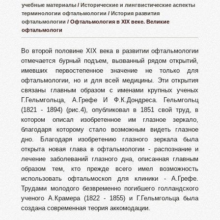
учебные материалы
/
Исторические и лингвистические аспекты
терминологии офтальмологии
/
История развития
офтальмологии
/ Офтальмология в XIX веке. Великие
офтальмологи
Во второй половине ХIХ века в развитии офтальмологии
отмечается бурный подъем, вызванный рядом открытий,
имевших первостепенное значение не только для
офтальмологии, но и для всей медицины. Эти открытия
связаны главным образом с именами крупных ученых
Г.Гельмгольца, А.Грефе И Ф.К.Дондреса. Гельмгольц
(1821 - 1894) (рис.4), опубликовал в 1851 свой труд, в
котором описал изобретенное им глазное зеркало,
благодаря которому стало возможным видеть глазное
дно. Благодаря изобретению глазного зеркала была
открыта новая глава в офтальмологии - распознание и
лечение заболеваний глазного дна, описанная главным
образом тем, кто прежде всего имел возможность
использовать офтальмоскоп для клиники - А.Грефе.
Трудами молодого безвременно погибшего голландского
ученого А.Крамера (1822 - 1855) и Г.Гельмгольца была
создана современная теория аккомодации.