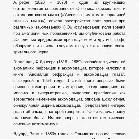
А.Грефе (1828 - 1870) - один из крупнейших
офтальмологов современности. Он описал физиологию и
патологию косых мышц («Учение о симптомах параличей
глазных мышц»), описал расстройство поля зрения при
различных заболеваниях («Об исследовании поля зрения
при амблиопичных поражениях»), им опубликована работа
«О влиянии иридэктомии при глаукоме» и другие. Грефе
обнаружил и описал глаукоматозную экскавацию соска
зрительного нерва
Голландец Ф.Донсерс (1818 - 1889) разработал учение об
аномалиях рефракции и аккомодации, которое изложил в
книге "Аномалии рефракции и аккомодации глаза",
вышедшей в 1864 году. В этой книге впервые были
описаны эмметропия и аметропия, разделяющаяся на
миопию и гиперметропию, выделена пресбиопия как
возрастное изменение аккомодации, описана абсолютная,
бинокулярная ширина аккомодации. Представляет интерес
глава об очках, в которой говорится: "Очки излечат вашу
головную боль". Им же впервые дано систематическое
описание астигматизма.
Эдуард Зирм в 1880х годах в Ольмютце провел первую