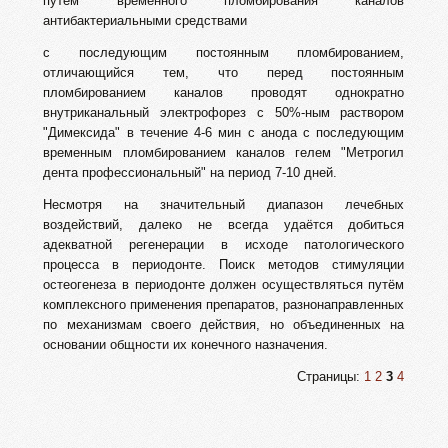
путем временного пломбирования каналов
антибактериальными средствами
с последующим постоянным пломбированием,
отличающийся тем, что перед постоянным
пломбированием каналов проводят однократно
внутриканальный электрофорез с 50%-ным раствором
"Димексида" в течение 4-6 мин с анода с последующим
временным пломбированием каналов гелем "Метрогил
дента профессиональный" на период 7-10 дней.
Несмотря на значительный диапазон лечебных
воздействий, далеко не всегда удаётся добиться
адекватной регенерации в исходе патологического
процесса в периодонте. Поиск методов стимуляции
остеогенеза в периодонте должен осуществляться путём
комплексного применения препаратов, разнонаправленных
по механизмам своего действия, но объединенных на
основании общности их конечного назначения.
Страницы:
1
2
3
4