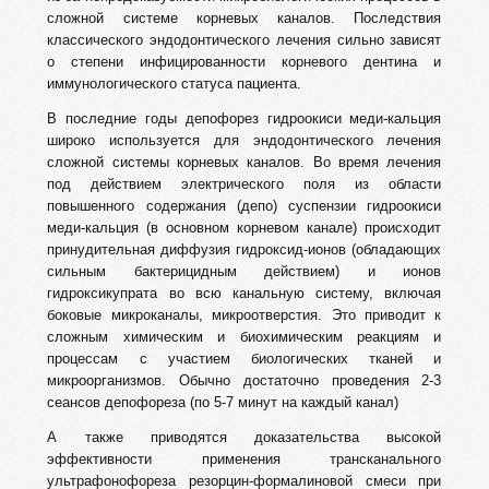
сложной системе корневых каналов. Последствия
классического эндодонтического лечения сильно зависят
о степени инфицированности корневого дентина и
иммунологического статуса пациента.
В последние годы депофорез гидроокиси меди-кальция
широко используется для эндодонтического лечения
сложной системы корневых каналов. Во время лечения
под действием электрического поля из области
повышенного содержания (депо) суспензии гидроокиси
меди-кальция (в основном корневом канале) происходит
принудительная диффузия гидроксид-ионов (обладающих
сильным бактерицидным действием) и ионов
гидроксикупрата во всю канальную систему, включая
боковые микроканалы, микроотверстия. Это приводит к
сложным химическим и биохимическим реакциям и
процессам с участием биологических тканей и
микроорганизмов. Обычно достаточно проведения 2-3
сеансов депофореза (по 5-7 минут на каждый канал)
А также приводятся доказательства высокой
эффективности применения трансканального
ультрафонофореза резорцин-формалиновой смеси при