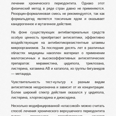
лечении хронического периодонтита. Однако этот
физический метод в ряде стран давно не применяются.
Резорцин-формалиновая смесь не рекомендуется, так как
формальдегид является токсичным ядом и оказывает
канцерогенное и мутагенное действие.
На фоне существующих антибактериальных средств
особую ценность приобретают антисептики, эффективно
воздействующие на антибиотикорезистентные штаммы
микроорганизмов. За последние десять лет в различных
областях медицины накоплен материал о применении
мало­токсичных и высокоэффективных антисептических
препаратов: мирамистина, цидипола, триклозана,
листерина, катамина АВ и катапола, из группы бигуанидов
— метацида.
Чувствительность тест-культур к разным видам
антисептиков неоднозначна и зависит от их концентрации.
Более широкий спектр действия оказался у цидипола,
листерина, хлоргексидина и диоксидина.
Несколько модифицированной «классикой» можно считать
способ лечения хронического верхушечного периодонтита