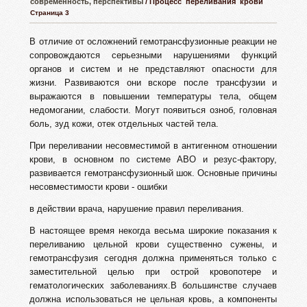
современность, перспективы
/ Процесс переливания крови
Страница 3
В отличие от осложнений гемотрансфузионные реакции не
сопровождаются серьезными нарушениями функций
органов и систем и не представляют опасности для
жизни. Развиваются они вскоре после трансфузии и
выражаются в повышении температуры тела, общем
недомогании, слабости. Могут появиться озноб, головная
боль, зуд кожи, отек отдельных частей тела.
При переливании несовместимой в антигенном отношении
крови, в основном по системе АВО и резус-фактору,
развивается гемотрансфузионный шок. Основные причины
несовместимости крови - ошибки
в действии врача, нарушение правил переливания.
В настоящее время некогда весьма широкие показания к
переливанию цельной крови существенно сужены, и
гемотрансфузия сегодня должна применяться только с
заместительной целью при острой кровопотере и
гематологических заболеваниях.В большинстве случаев
должна использоваться не цельная кровь, а компоненты