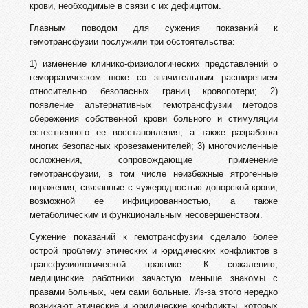
крови, необходимые в связи с их дефицитом.
Главным поводом для сужения показаний к
гемотрансфузии послужили три обстоятельства:
1) изменение клинико-физиологических представлений о
геморрагическом шоке со значительным расширением
относительно безопасных границ кровопотери; 2)
появление альтернативных гемотрансфузии методов
сбережения собственной крови больного и стимуляции
естественного ее восстановления, а также разработка
многих безопасных кровезаменителей; 3) многочисленные
осложнения, сопровождающие применение
гемотрансфузии, в том числе неизбежные ятрогенные
поражения, связанные с чужеродностью донорской крови,
возможной ее инфицированностью, а также
метаболическим и функциональным несовершенством.
Сужение показаний к гемотрансфузии сделало более
острой проблему этических и юридических конфликтов в
трансфузиологической практике. К сожалению,
медицинские работники зачастую меньше знакомы с
правами больных, чем сами больные. Из-за этого нередко
возникают этические и юридические конфликты, которых