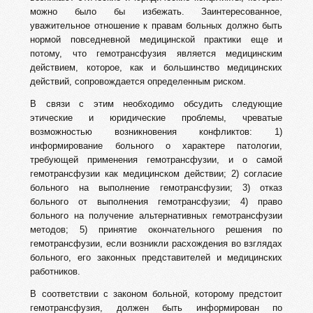
можно было бы избежать. Заинтересованное,
уважительное отношение к правам больных должно быть
нормой повседневной медицинской практики еще и
потому, что гемотрансфузия является медицинским
действием, которое, как и большинство медицинских
действий, сопровождается определенным риском.
В связи с этим необходимо обсудить следующие
этические и юридические проблемы, чреватые
возможностью возникновения конфликтов: 1)
информирование больного о характере патологии,
требующей применения гемотрансфузии, и о самой
гемотрансфузии как медицинском действии; 2) согласие
больного на выполнение гемотрансфузии; 3) отказ
больного от выполнения гемотрансфузии; 4) право
больного на получение альтернативных гемотрансфузии
методов; 5) принятие окончательного решения по
гемотрансфузии, если возникли расхождения во взглядах
больного, его законных представителей и медицинских
работников.
В соответствии с законом больной, которому предстоит
гемотрансфузия, должен быть информирован по