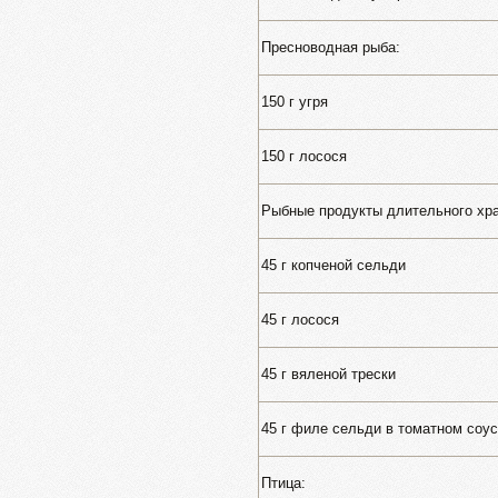
Пресноводная рыба:
150 г угря
150 г лосося
Рыбные продукты длительного хра
45 г копченой сельди
45 г лосося
45 г вяленой трески
45 г филе сельди в томатном соу
Птица: