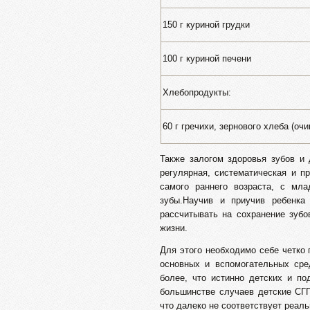
150 г куриной грудки
100 г куриной печени
Хлебопродукты:
60 г гречихи, зернового хлеба (оч
Также залогом здоровья зубов и 
регулярная, систематическая и п
самого раннего возраста, с мл
зубы.Научив и приучив ребенка
рассчитывать на сохранение зуб
жизни.
Для этого необходимо себе четко
основных и вспомогательных сре
более, что истинно детских и по
большинстве случаев детские СГ
что далеко не соответствует реал