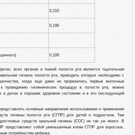
0,210
0,190
ищенного)
0,100
десен, всех органов и тканей полости рта является тщательная
равильная гигиена полости рта, проводить которую необходимо с
аденчества, когда еще даже не прорезались первые молочные
 к проведению гигиенических процедур в полости рта, можно
ов и десен в хорошем здоровом состоянии и в его последующей
 представлять основные направления использования и применения
дств гигиены полости рта (СГПР) для детей и подростков. Тем
дростковых средств оральной гигиены (СОГ) не так уж много. В
ПР представляют собой уменьшенные копии СГПР для взрослых,
ьным потребностям ребенка.