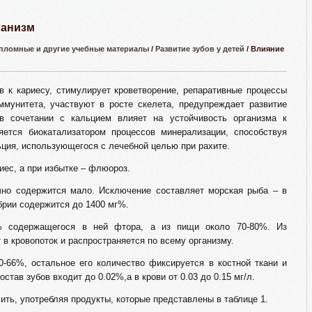
ганизм
пломные и другие учебные материалы
/
Развитие зубов у детей
/ Влияние
в к кариесу, стимулирует кроветворение, репаративные процессы
ммунитета, участвуют в росте скелета, предупреждает развитие
 в сочетании с кальцием влияет на устойчивость организма к
ется биокатализатором процессов минерализации, способствуя
ция, использующегося с лечебной целью при рахите.
иес, а при избытке – флюороз.
но содержится мало. Исключение составляет морская рыба – в
брии содержится до 1400 мг%.
% содержащегося в ней фтора, а из пищи около 70-80%. Из
в кровопоток и распространяется по всему организму.
0-66%, остальное его количество фиксируется в костной ткани и
став зубов входит до 0.02%,а в крови от 0.03 до 0.15 мг/л.
ть, употребляя продукты, которые представлены в таблице 1.