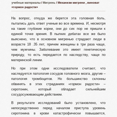
учебные материалы
/
Мигрень
/ Механизм мигрени , виноват
«гормон радости»
На вопрос, откуда же берется эта головная боль,
пытались дать ответ ученые во все времена. И, несмотря
на такие глубокие корни, они до сих пор не пришли к
единой точке зрения. В пылких дебатах все же было
выяснено, что в основном мигренью страдают люди в
возрасте 18 .35 лет, причем женщины в три раза чаще,
чем мужчины. Заболевание это имеет генетическую
природу, то есть передается по наследству, чаще по
материнской линии.
Но при этом одни исследователи считают, что
наследуется патология сосудов головного мозга, другие –
патология тромбоцитов. Но большинство склонны
обвинять в этих страданиях «гормон радости» –
серотонин, который обладает сильнейшим
сосудосуживающим действием.
В результате исследований было установлено, что
непосредственно перед началом приступа уровень
серотонина в крови катастрофически повышается,