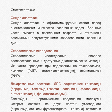
Смотрите также
Общая анестезия
Общая анестезия в офтальмохирургии ставит перед
анестезиологом множество различных задач. Больные
часто бывают в преклонном возрасте и отягощены
различными сопутствующими заболеваниями, особенно
диа ...
Серологические исследования
Серологические исследования -- наиболее
распространённые и доступные диагностические методы.
Их часто проводят при подозрении на токсоплазмоз,
амебиаз (РИГА, латекс-агглютинация), лейшманиозы
(РИГА ...
Лекарственные растения, ЛРС содержащее гликозиды
(сердечные, гликозиды-горечи, сапонины, флавоноиды,
антрагликозиды, фенологликозиды )
Гликози́ды — органические соединения, молекулы
которых состоят из двух частей: углеводного
(пиранозидного или фуранозидного - гликона) остатка и