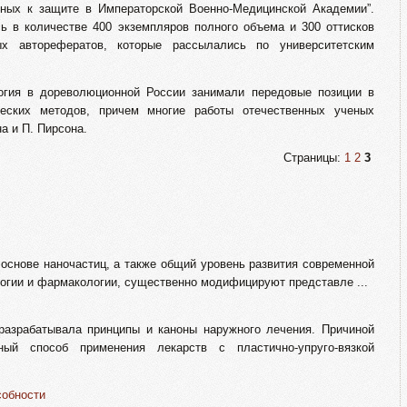
нных к защите в Императорской Военно-Медицинской Академии”.
ь в количестве 400 экземпляров полного объема и 300 оттисков
х авторефератов, которые рассылались по университетским
огия в дореволюционной России занимали передовые позиции в
ческих методов, причем многие работы отечественных ученых
а и П. Пирсона.
Страницы:
1
2
3
основе наночастиц, а также общий уровень развития современной
огии и фармакологии, существенно модифицируют представле ...
разрабатывала принципы и каноны наружного лечения. Причиной
ный способ применения лекарств с пластично-упруго-вязкой
собности