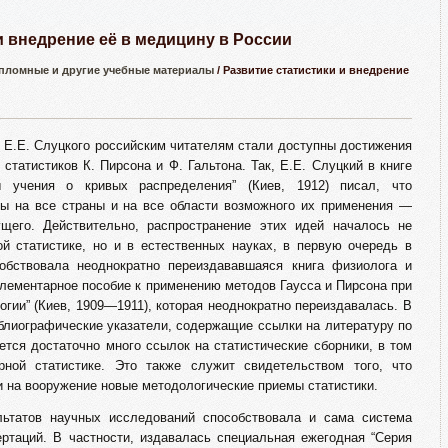
и внедрение её в медицину в России
пломные и другие учебные материалы
/ Развитие статистики и внедрение
 Е.Е. Слуцкого российским читателям стали доступны достижения
статистиков К. Пирсона и Ф. Гальтона. Так, Е.Е. Слуцкий в книге
ы учения о кривых распределения” (Киев, 1912) писал, что
ы на все страны и на все области возможного их применения —
щего. Действительно, распространение этих идей началось не
ой статистике, но и в естественных науках, в первую очередь в
обствовала неоднократно переиздававшаяся книга физиолога и
Элементарное пособие к применению методов Гаусса и Пирсона при
огии” (Киев, 1909—1911), которая неоднократно переиздавалась. В
блиографические указатели, содержащие ссылки на литературу по
ется достаточно много ссылок на статистические сборники, в том
ной статистике. Это также служит свидетельством того, что
и на вооружение новые методологические приемы статистики.
ьтатов научных исследований способствовала и сама система
ртаций. В частности, издавалась специальная ежегодная “Серия