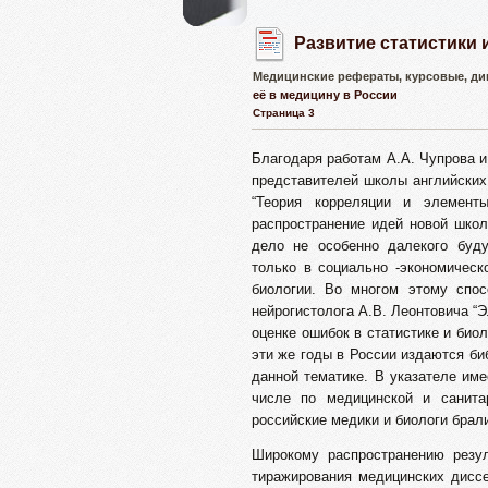
Развитие статистики 
Медицинские рефераты, курсовые, ди
её в медицину в России
Страница 3
Благодаря работам А.А. Чупрова и
представителей школы английских 
“Теория корреляции и элемент
распространение идей новой школ
дело не особенно далекого буду
только в социально -экономическ
биологии. Во многом этому спос
нейрогистолога А.В. Леонтовича “
оценке ошибок в статистике и биол
эти же годы в России издаются би
данной тематике. В указателе име
числе по медицинской и санитар
российские медики и биологи брал
Широкому распространению резул
тиражирования медицинских диссе